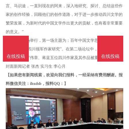
南
投
线
联
言、马识途，一直到现在的阿来，深入地研究、探讨、总结这些作
家的创作经验，回顾他们的创作道路，对于进一步推动四川文学的
稿
投
系
繁荣发展，为新时代的中国文学作出更大的贡献，也有着非常重要
的意义。”
稿
我
峰会分为两场举行，第一场主题为：百年中国文学思想史研究，第
二场主题为“四川领军作家研究”。在第二场论坛中，梁平、龚学
在线投稿
在线投稿
们
敏、马平、罗伟章、蒋蓝五位四川作家及其作品被重点逐一研讨。
封面新闻记者 张杰 实习生 李心月
【如果您有新闻线索，欢迎向我们报料，一经采纳有费用酬谢。报
料微信关注：ihxdsb，报料QQ：】