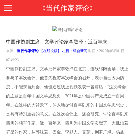
《当代作家评论》
首
中国作协副主席、文学评论家李敬泽：近百年来
页
期
来源：
当代作家评论
【在线投稿】 栏目：
综合新闻
时间：2022年08月01日
07:49:23
刊
期
中国作协副主席、文学批评家李敬泽在北京，连线绵阳会场，线上
参与了本次会议。他首先祝贺本次峰会的召开，表示自己因为防
导
刊
投
疫，不能亲自到会。他也通过线上视频发表一番讲话：“这次峰会
的主题是百年中国文学思想史，2021年是中国共产党成立一百周
读
介
稿
邮
年。在这样的大背景下，深入地探讨百年以来的中国文学思想史，
是具有特别重要的意义。在这次会议上，还会研究、讨论百年以来
绍
指
箱
在
四川的领军作家。近一百年来，四川为中国文学贡献了一大批灿若
群星的作家，从郭沫若、巴金、李劼人、艾芜，到罗广斌、杨益