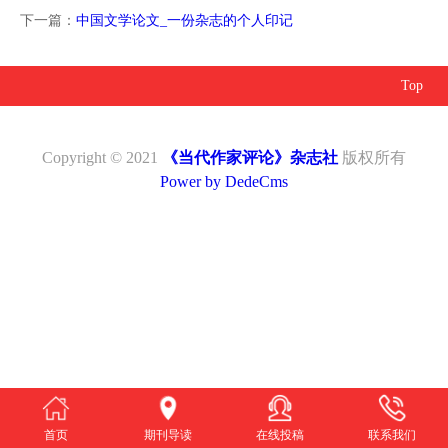
南
投
线
联
下一篇：
中国文学论文_一份杂志的个人印记
稿
投
系
Top
稿
我
Copyright © 2021
《当代作家评论》杂志社
版权所有
Power by DedeCms
们
首页
期刊导读
在线投稿
联系我们