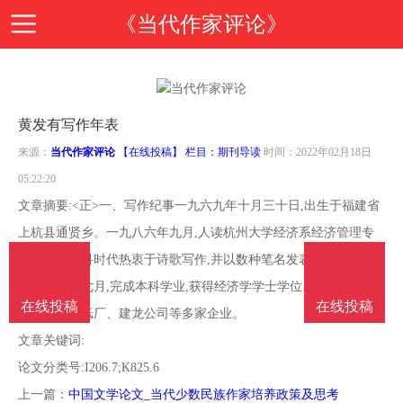
《当代作家评论》
首
黄发有写作年表
页
期
来源：
当代作家评论
【在线投稿】 栏目：
期刊导读
时间：2022年02月18日
05:22:20
刊
期
文章摘要:<正>一、写作纪事一九六九年十月三十日,出生于福建省
上杭县通贤乡。一九八六年九月,人读杭州大学经济系经济管理专
导
刊
投
业。大学本科时代热衷于诗歌写作,并以数种笔名发表诗作多首。
一九九〇年七月,完成本科学业,获得经济学学士学位。随后辗转于
读
介
稿
在线投稿
在线投稿
邮
福建龙岩造纸厂、建龙公司等多家企业。
文章关键词:
绍
指
箱
在
论文分类号:I206.7;K825.6
上一篇：
中国文学论文_当代少数民族作家培养政策及思考